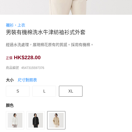
襯衫・上衣
男裝有機棉洗水牛津紡裇衫式外套
經過水洗處理，展現棉花原有的質感。採用有機棉。
HK$228.00
正價
商品編號
4547315597376
大小
尺寸對照表
S
L
XL
顏色