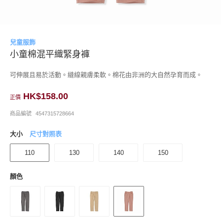
兒童服飾
小童棉混平織緊身褲
可伸展且易於活動。縫線親膚柔軟。棉花由非洲的大自然孕育而成。
HK$158.00
正價
商品編號
4547315728664
大小
尺寸對照表
110
130
140
150
顏色