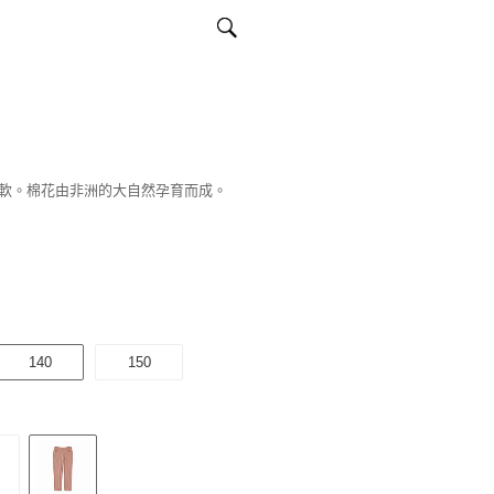
軟。棉花由非洲的大自然孕育而成。
140
150