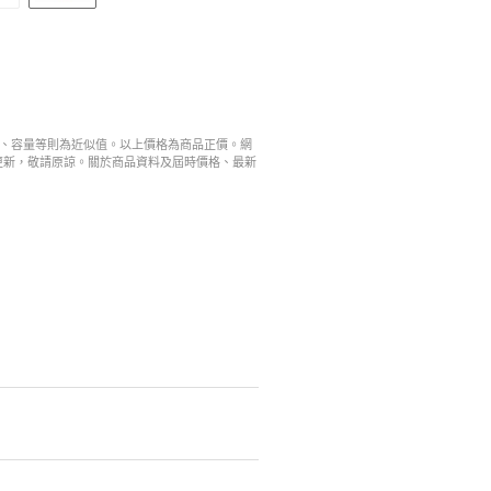
寸、容量等則為近似值。以上價格為商品正價。網
更新，敬請原諒。關於商品資料及屆時價格、最新
。