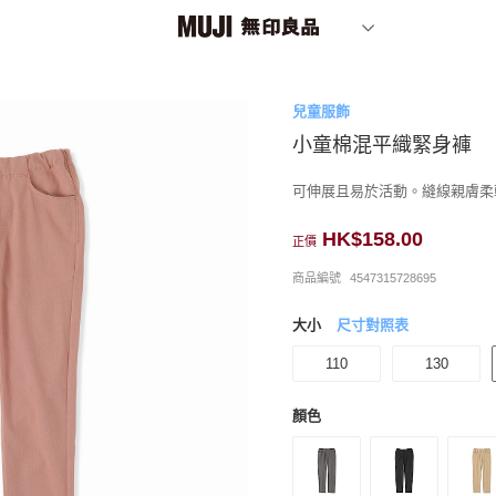
兒童服飾
小童棉混平織緊身褲
可伸展且易於活動。縫線親膚柔
HK$158.00
正價
商品編號
4547315728695
大小
尺寸對照表
110
130
顏色