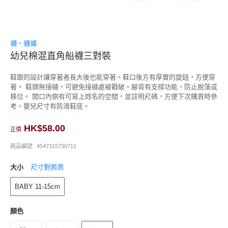
襪・襪褲
幼兒棉混直角船襪三對裝
鞋跟的設計讓穿著者長大後也能穿著。鞋口後方有厚實的旋鈕，方便穿
著。 鞋頭無接縫，可避免接縫處被戳破。腳背有支撐功能，防止脫落或
移位。 開口內側有可寫上姓名的空間，並註明尺碼，方便下次購買時參
考。嬰兒尺寸有防滑鞋底。
HK$58.00
正價
商品編號
4547315730711
大小
尺寸對照表
BABY 11-15cm
顏色