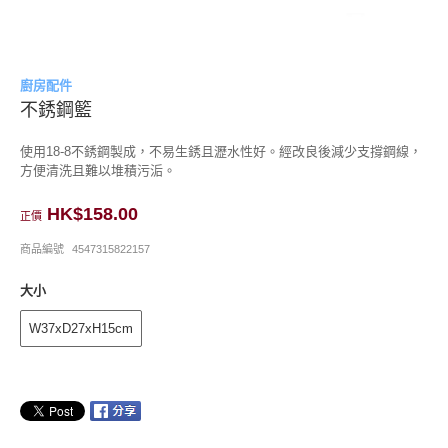
廚房配件
不銹鋼籃
使用18-8不銹鋼製成，不易生銹且瀝水性好。經改良後減少支撐鋼線，
方便清洗且難以堆積污洉。
HK$158.00
正價
商品編號
4547315822157
大小
W37xD27xH15cm