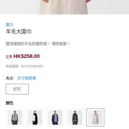
圍巾
羊毛大圍巾
選用繊細的羊毛紡織而成。 薄而柔軟。
HK$258.00
正價
商品編號
4547315967957
大小
尺寸對照表
ETC
顏色