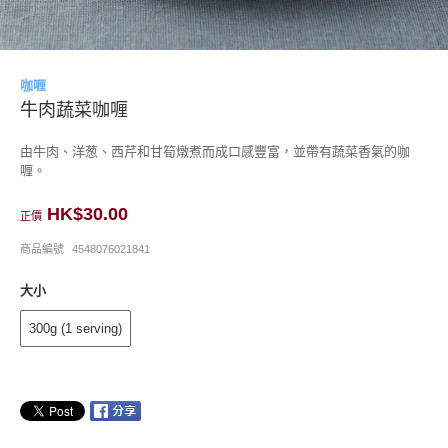
咖喱
牛肉蔬菜咖喱
由牛肉、洋葱、西芹和甘筍燉煮而成口感豐富，並帶有蔬菜香氣的咖
喱。
HK$30.00
正價
商品編號
4548076021841
大小
300g (1 serving)