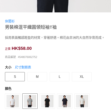
休閒衫
男裝棉混平織圓領短袖T裇
採用表面觸感輕盈的材質，穿著舒適。棉花由非洲的大自然孕育而成。
HK$58.00
正價
商品編號
4548076062752
大小
尺寸對照表
S
M
L
XL
顏色