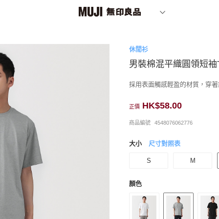
休閒衫
男裝棉混平織圓領短袖
採用表面觸感輕盈的材質，穿著
HK$58.00
正價
商品編號
4548076062776
大小
尺寸對照表
S
M
顏色