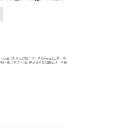
寸、容量等則為近似值。以上價格為商品正價。網
更新，敬請原諒。關於商品資料及屆時價格、最新
。