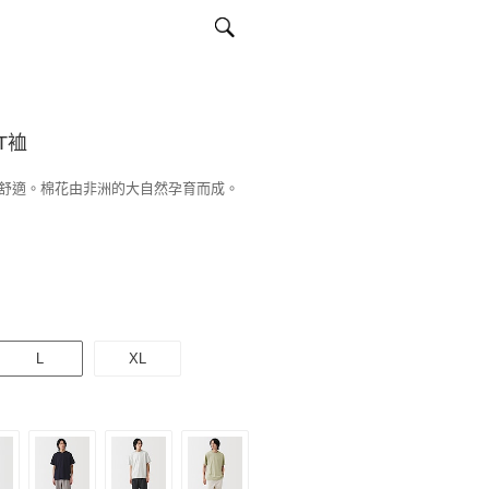
T裇
舒適。棉花由非洲的大自然孕育而成。
L
XL