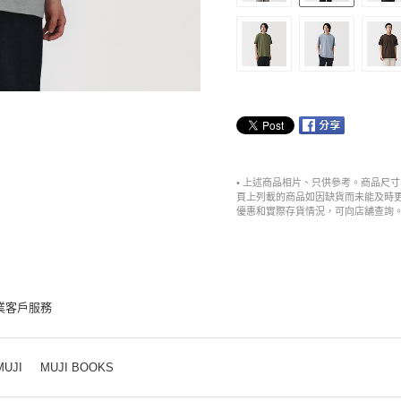
• 上述商品相片、只供參考。商品尺
頁上列載的商品如因缺貨而未能及時
優惠和實際存貨情況，可向店舖查詢
業客戶服務
MUJI
MUJI BOOKS