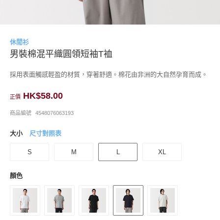
休閒衫
男裝棉混平織圓領短袖T裇
採用表面觸感輕盈的材質，穿著舒適。棉花由非洲的大自然孕育而成。
HK$58.00
正價
商品編號
4548076063193
大小
尺寸對照表
S
M
L
XL
顏色