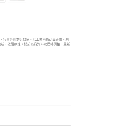
寸、容量等則為近似值。以上價格為商品正價。網
更新，敬請原諒。關於商品資料及屆時價格、最新
。