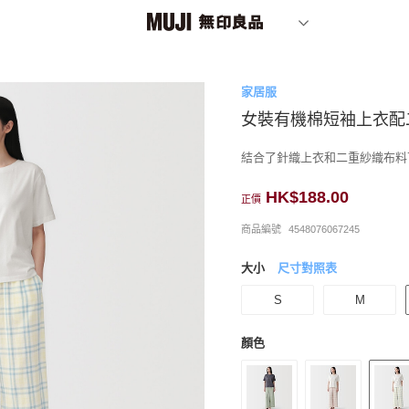
家居服
女裝有機棉短袖上衣配
結合了針織上衣和二重紗織布料
HK$188.00
正價
商品編號
4548076067245
大小
尺寸對照表
S
M
顏色