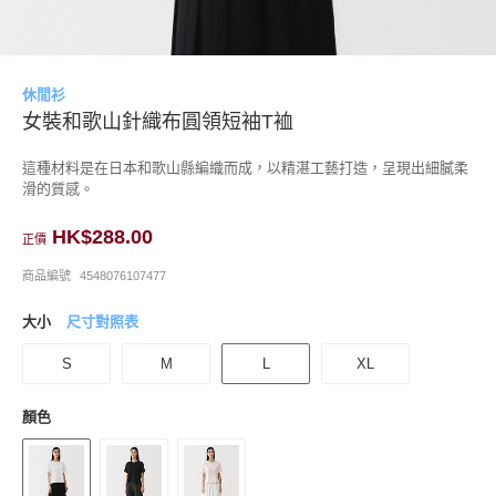
休閒衫
女裝和歌山針織布圓領短袖T裇
這種材料是在日本和歌山縣編織而成，以精湛工藝打造，呈現出細膩柔
滑的質感。
HK$288.00
正價
商品編號
4548076107477
大小
尺寸對照表
S
M
L
XL
顏色