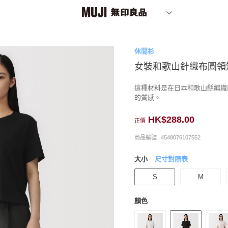
休閒衫
女裝和歌山針織布圓領
這種材料是在日本和歌山縣編織
的質感。
HK$288.00
正價
商品編號
4548076107552
大小
尺寸對照表
S
M
顏色