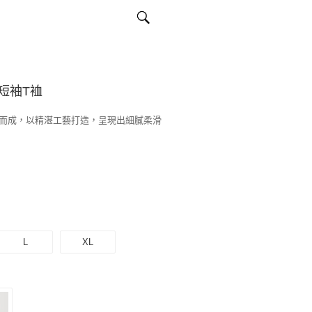
短袖T裇
而成，以精湛工藝打造，呈現出細膩柔滑
L
XL