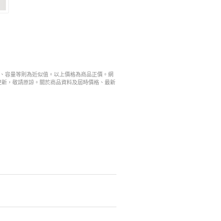
寸、容量等則為近似值。以上價格為商品正價。網
更新，敬請原諒。關於商品資料及屆時價格、最新
。