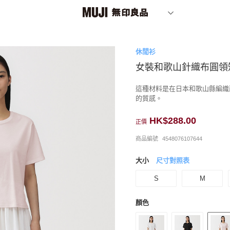
休閒衫
女裝和歌山針織布圓領
這種材料是在日本和歌山縣編織
的質感。
HK$288.00
正價
商品編號
4548076107644
大小
尺寸對照表
S
M
顏色