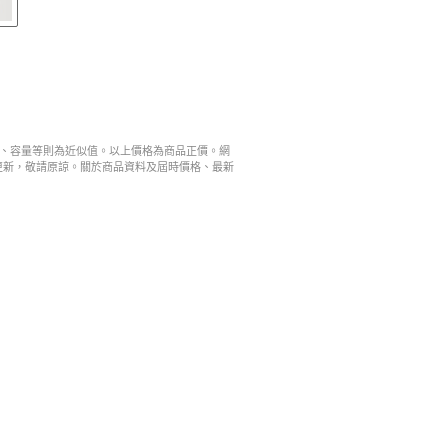
寸、容量等則為近似值。以上價格為商品正價。網
更新，敬請原諒。關於商品資料及屆時價格、最新
。