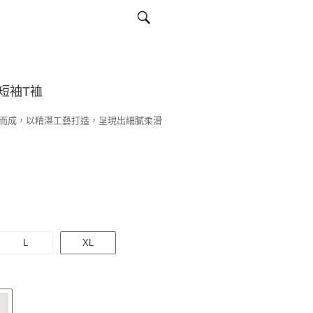
短袖T裇
而成，以精湛工藝打造，呈現出細膩柔滑
L
XL