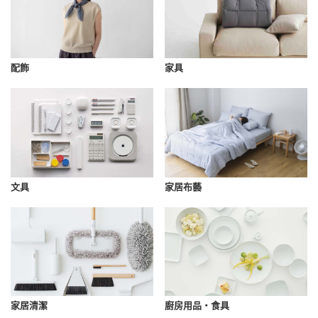
配飾
家具
文具
家居布藝
家居清潔
廚房用品・食具