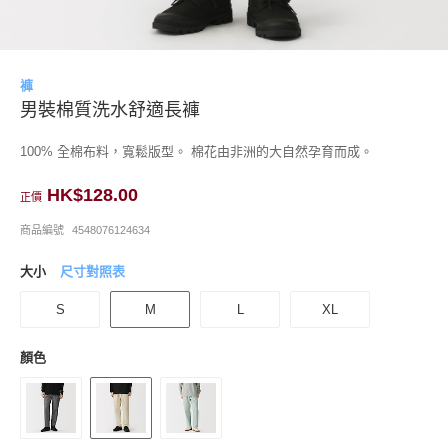
褲
男裝棉質洗水舒適長褲
100% 全棉布料，寬鬆版型。 棉花由非洲的大自然孕育而成。
HK$128.00
正價
商品編號
4548076124634
大小
尺寸對照表
S
M
L
XL
顏色