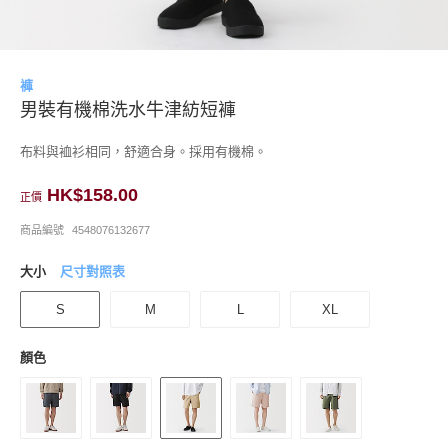
褲
男裝有機棉洗水牛津紡短褲
布料與裇衫相同，舒適合身。採用有機棉。
HK$158.00
正價
商品編號
4548076132677
大小
尺寸對照表
S
M
L
XL
顏色