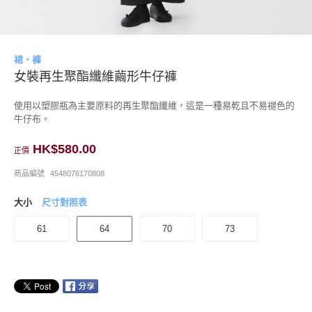
裙・褲
女裝再生聚酯纖維繭形牛仔褲
使用以塑膠瓶為主要原料的再生聚酯纖維，這是一種易乾且不易褪色的
牛仔布。
HK$580.00
正價
商品編號
4548076170808
大小
尺寸對照表
61
64
70
73