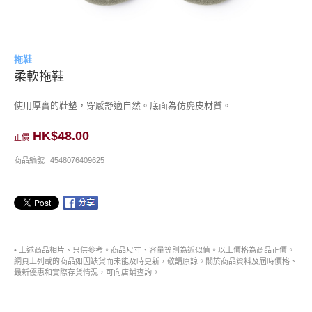
拖鞋
柔軟拖鞋
使用厚實的鞋墊，穿感舒適自然。底面為仿麂皮材質。
HK$48.00
正價
商品編號
4548076409625
• 上述商品相片、只供參考。商品尺寸、容量等則為近似值。以上價格為商品正價。
網頁上列載的商品如因缺貨而未能及時更新，敬請原諒。關於商品資料及屆時價格、
最新優惠和實際存貨情況，可向店舖查詢。