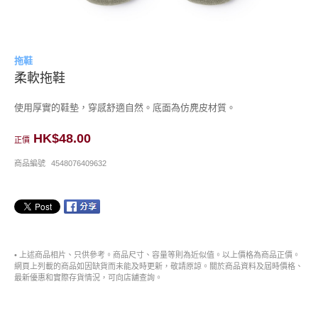
拖鞋
柔軟拖鞋
使用厚實的鞋墊，穿感舒適自然。底面為仿麂皮材質。
HK$48.00
正價
商品編號
4548076409632
• 上述商品相片、只供參考。商品尺寸、容量等則為近似值。以上價格為商品正價。
網頁上列載的商品如因缺貨而未能及時更新，敬請原諒。關於商品資料及屆時價格、
最新優惠和實際存貨情況，可向店舖查詢。