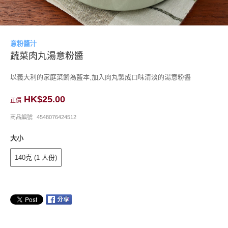
意粉醬汁
蔬菜肉丸湯意粉醬
以義大利的家庭菜餚為藍本,加入肉丸製成口味清淡的湯意粉醬
HK$25.00
正價
商品編號
4548076424512
大小
140克 (1 人份)