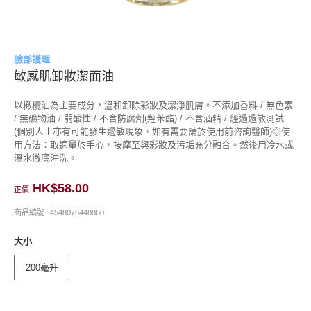
臉部護理
敏感肌卸妝潔面油
以橄欖油為主要成分，溫和卸除彩妝及潔淨肌膚。不添加香料 / 無色素
/ 無礦物油 / 弱酸性 / 不含防腐劑(羥苯酯) / 不含酒精 / 經過過敏測試
(個別人士亦有可能發生過敏現象，如有需要請於使用前咨詢醫師)◎使
用方法：取適量於手心，按摩至與彩妝及污垢充分融合。然後用冷水或
溫水徹底沖洗。
HK$58.00
正價
商品編號
4548076448860
大小
200毫升