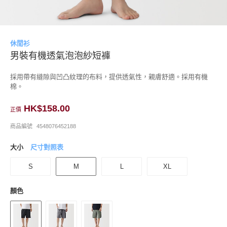
休閒衫
男裝有機透氣泡泡紗短褲
採用帶有縫隙與凹凸紋理的布料，提供透氣性，親膚舒適。採用有機
棉。
HK$158.00
正價
商品編號
4548076452188
大小
尺寸對照表
S
M
L
XL
顏色