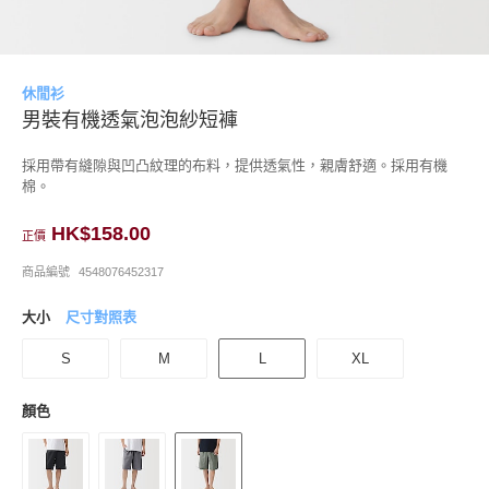
休閒衫
男裝有機透氣泡泡紗短褲
採用帶有縫隙與凹凸紋理的布料，提供透氣性，親膚舒適。採用有機
棉。
HK$158.00
正價
商品編號
4548076452317
大小
尺寸對照表
S
M
L
XL
顏色