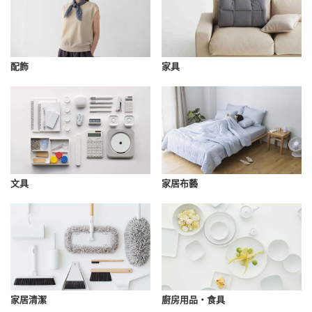
配飾
家具
文具
家居布藝
家居清潔
廚房用品・食具