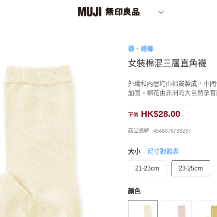
襪・襪褲
女裝棉混三層直角襪
外職和內層均由棉質製成，中間
加固。棉花由非洲的大自然孕育
HK$28.00
正價
商品編號
4548076738237
大小
尺寸對照表
21-23cm
23-25cm
顏色