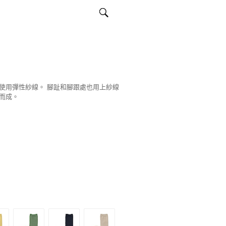
使用彈性紗線。 腳趾和腳跟處也用上紗線
而成。