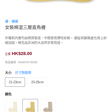
襪・襪褲
女裝棉混三層直角襪
外職和內層均由棉質製成，中間使用彈性紗線。 腳趾和腳跟處也用上紗
線加固。棉花由非洲的大自然孕育而成。
HK$28.00
正價
商品編號
4548076738305
大小
尺寸對照表
21-23cm
23-25cm
顏色