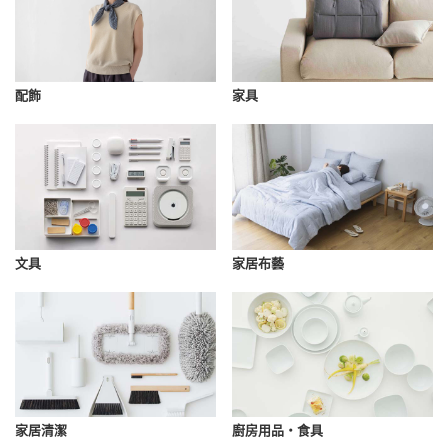
配飾
家具
文具
家居布藝
家居清潔
廚房用品・食具