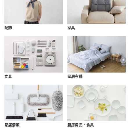
配飾
家具
文具
家居布藝
家居清潔
廚房用品・食具