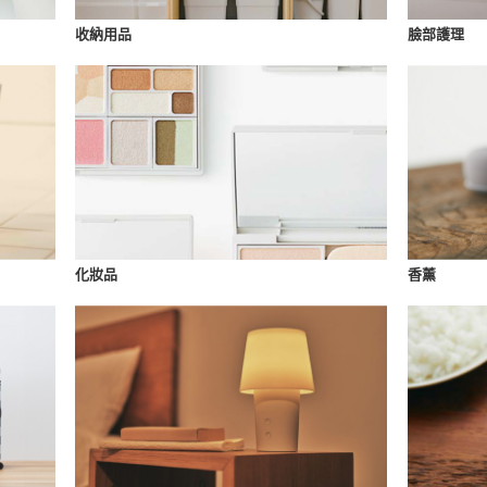
收納用品
臉部護理
化妝品
香薰