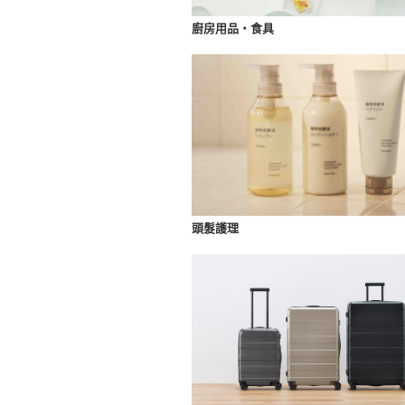
廚房用品・食具
頭髮護理