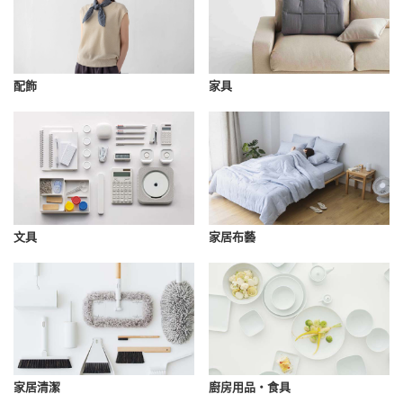
配飾
家具
文具
家居布藝
家居清潔
廚房用品・食具