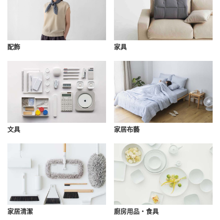
配飾
家具
文具
家居布藝
家居清潔
廚房用品・食具