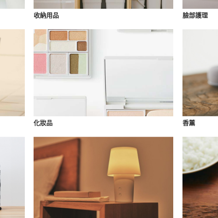
收納用品
臉部護理
化妝品
香薰