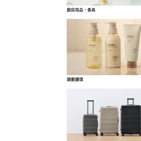
廚房用品・食具
頭髮護理