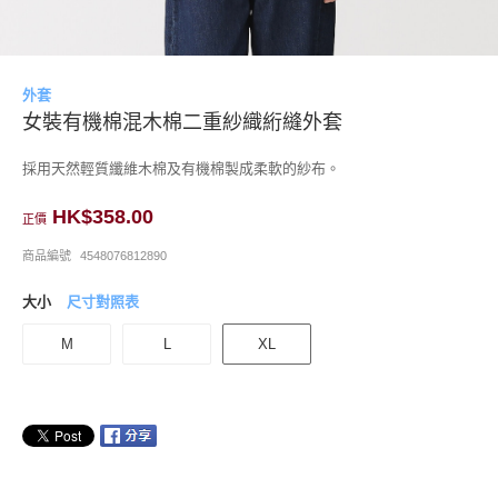
外套
女裝有機棉混木棉二重紗織絎縫外套
採用天然輕質纖維木棉及有機棉製成柔軟的紗布。
HK$358.00
正價
商品編號
4548076812890
大小
尺寸對照表
M
L
XL