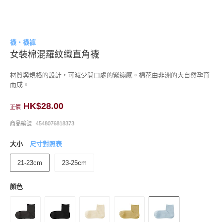
襪・襪褲
女裝棉混羅紋織直角襪
材質與規格的設計，可減少開口處的緊繃感。棉花由非洲的大自然孕育
而成。
HK$28.00
正價
商品編號
4548076818373
大小
尺寸對照表
21-23cm
23-25cm
顏色