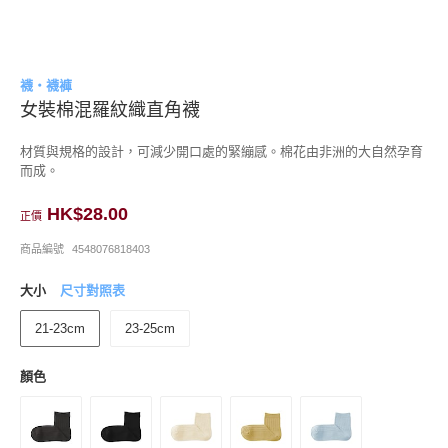
襪・襪褲
女裝棉混羅紋織直角襪
材質與規格的設計，可減少開口處的緊繃感。棉花由非洲的大自然孕育
而成。
HK$28.00
正價
商品編號
4548076818403
大小
尺寸對照表
21-23cm
23-25cm
顏色