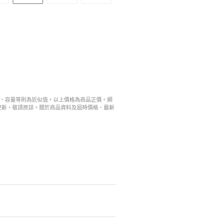
寸、容量等則為近似值。以上價格為商品正價。網
更新，敬請原諒。關於商品資料及屆時價格、最新
。