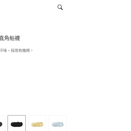
直角船襪
汗味。採用有機棉。