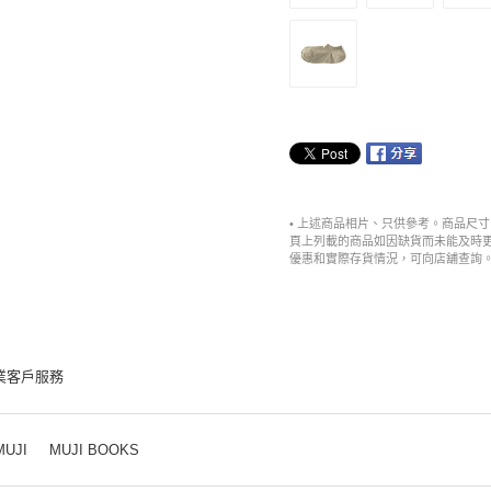
• 上述商品相片、只供參考。商品尺
頁上列載的商品如因缺貨而未能及時
優惠和實際存貨情況，可向店舖查詢
業客戶服務
MUJI
MUJI BOOKS