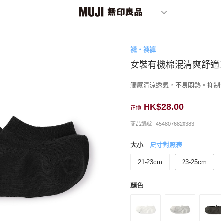
襪・襪褲
女裝有機棉混清爽舒適
觸感清涼透氣，不易悶熱。抑制
HK$28.00
正價
商品編號
4548076820383
大小
尺寸對照表
21-23cm
23-25cm
顏色