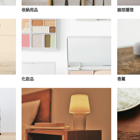
收納用品
臉部護理
化妝品
香薰