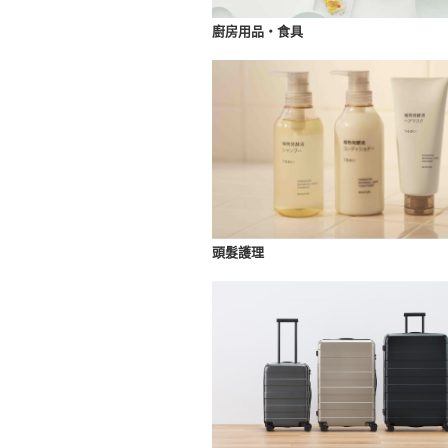
廚房用品・食具
頭髮護理