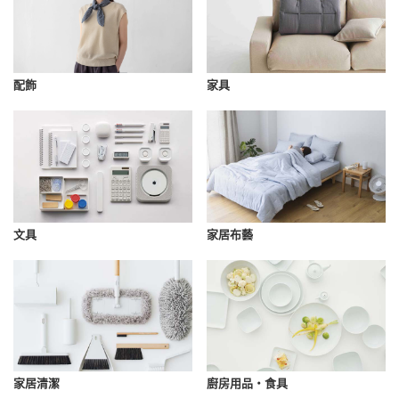
配飾
家具
文具
家居布藝
家居清潔
廚房用品・食具