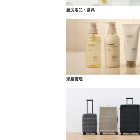
廚房用品・食具
頭髮護理