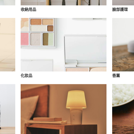
收納用品
臉部護理
化妝品
香薰