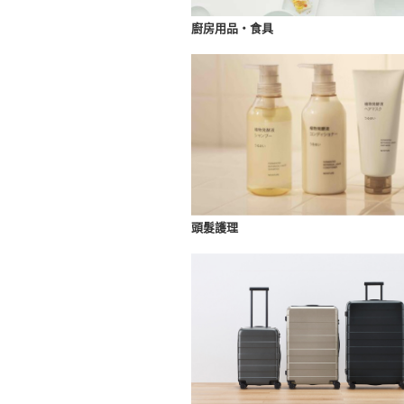
廚房用品・食具
頭髮護理