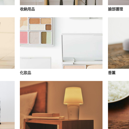
收納用品
臉部護理
化妝品
香薰