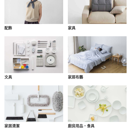
配飾
家具
文具
家居布藝
家居清潔
廚房用品・食具