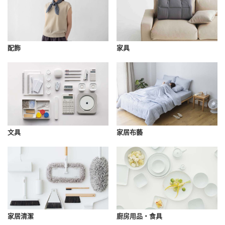
配飾
家具
文具
家居布藝
家居清潔
廚房用品・食具