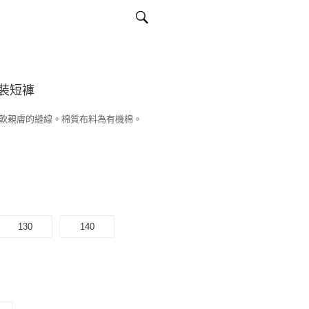
裝短褲
軟親膚的縫線。棉質布料為有機棉。
130
140