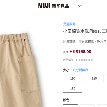
兒童服飾
小童棉質水洗斜紋布工
穿着舒適，帶有復古感。採用柔
HK$158.00
正價
商品編號
4548076853596
大小
尺寸對照表
110
120
150
顏色