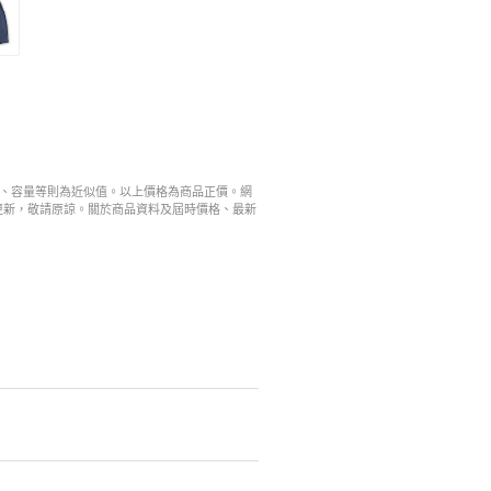
寸、容量等則為近似值。以上價格為商品正價。網
更新，敬請原諒。關於商品資料及屆時價格、最新
。