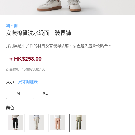
裙・褲
女裝棉質洗水緞面工裝長褲
採用具適中彈性的材質及有機棉製成，穿着越久越柔軟貼合。
HK$258.00
正價
商品編號
4548076861430
大小
尺寸對照表
M
XL
顏色