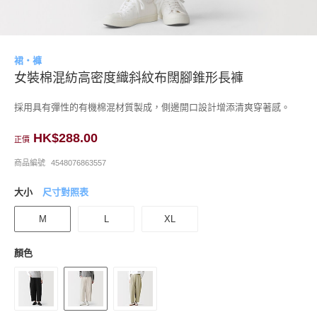
裙・褲
女裝棉混紡高密度織斜紋布闊腳錐形長褲
採用具有彈性的有機棉混材質製成，側邊開口設計增添清爽穿著感。
HK$288.00
正價
商品編號
4548076863557
大小
尺寸對照表
M
L
XL
顏色