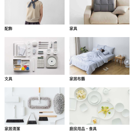
配飾
家具
文具
家居布藝
家居清潔
廚房用品・食具