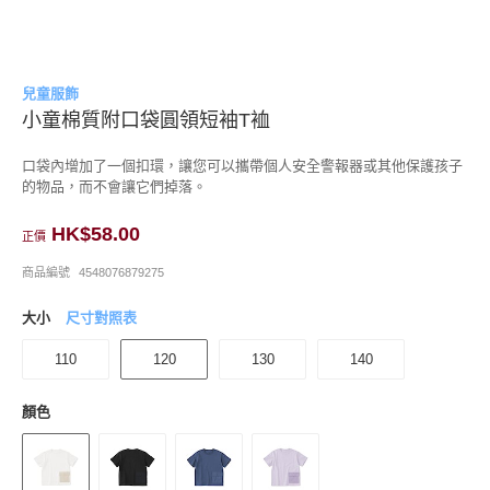
兒童服飾
小童棉質附口袋圓領短袖T裇
口袋內增加了一個扣環，讓您可以攜帶個人安全警報器或其他保護孩子
的物品，而不會讓它們掉落。
HK$58.00
正價
商品編號
4548076879275
大小
尺寸對照表
110
120
130
140
顏色