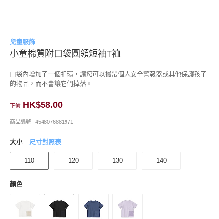
兒童服飾
小童棉質附口袋圓領短袖T裇
口袋內增加了一個扣環，讓您可以攜帶個人安全警報器或其他保護孩子
的物品，而不會讓它們掉落。
HK$58.00
正價
商品編號
4548076881971
大小
尺寸對照表
110
120
130
140
顏色