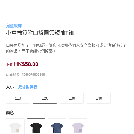
兒童服飾
小童棉質附口袋圓領短袖T裇
口袋內增加了一個扣環，讓您可以攜帶個人安全警報器或其他保護孩子
的物品，而不會讓它們掉落。
HK$58.00
正價
商品編號
4548076881988
大小
尺寸對照表
110
120
130
140
顏色